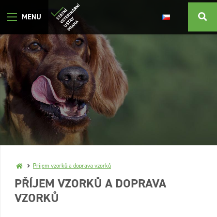
Příjem vzorků a doprava vzorků
PŘÍJEM VZORKŮ A DOPRAVA
VZORKŮ