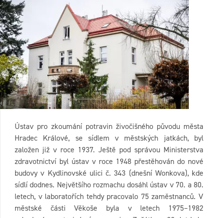
Ústav pro zkoumání potravin živočišného původu města
Hradec Králové, se sídlem v městských jatkách, byl
založen již v roce 1937. Ještě pod správou Ministerstva
zdravotnictví byl ústav v roce 1948 přestěhován do nové
budovy v Kydlinovské ulici č. 343 (dnešní Wonkova), kde
sídlí dodnes. Největšího rozmachu dosáhl ústav v 70. a 80.
letech, v laboratořích tehdy pracovalo 75 zaměstnanců. V
městské části Věkoše byla v letech 1975–1982