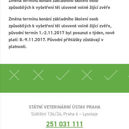
Změna termínu konání základního školení osob
způsobilých k vyšetření těl ulovené volně žijící zvěře
Změna termínu konání základního školení osob
způsobilých k vyšetření těl ulovené volně žijící zvěře,
původní termín 1.-2.11.2017 byl posunut o týden, nově
platí: 8.-9.11.2017. Původní přihlášky zůstávají v
platnosti.
STÁTNÍ VETERINÁRNÍ ÚSTAV PRAHA
Sídlištní 136/24, Praha 6 – Lysolaje
251 031 111