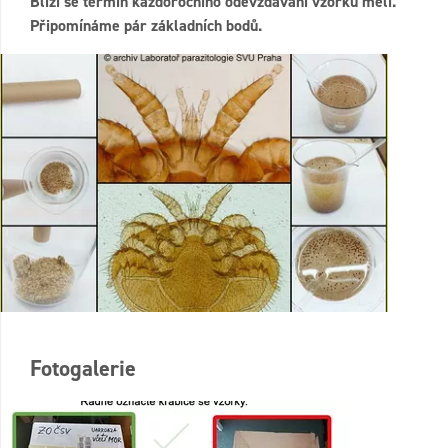
Blíží se termín každoročního odevzdávání vzorků měli.
Připomínáme pár základních bodů.
Fotogalerie