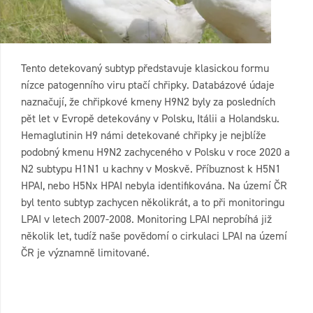
Tento detekovaný subtyp představuje klasickou formu
nízce patogenního viru ptačí chřipky. Databázové údaje
naznačují, že chřipkové kmeny H9N2 byly za posledních
pět let v Evropě detekovány v Polsku, Itálii a Holandsku.
Hemaglutinin H9 námi detekované chřipky je nejblíže
podobný kmenu H9N2 zachyceného v Polsku v roce 2020 a
N2 subtypu H1N1 u kachny v Moskvě. Příbuznost k H5N1
HPAI, nebo H5Nx HPAI nebyla identifikována. Na území ČR
byl tento subtyp zachycen několikrát, a to při monitoringu
LPAI v letech 2007-2008. Monitoring LPAI neprobíhá již
několik let, tudíž naše povědomí o cirkulaci LPAI na území
ČR je významně limitované.