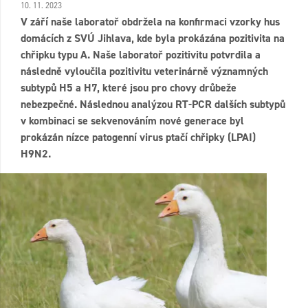
10. 11. 2023
V září naše laboratoř obdržela na konfirmaci vzorky hus
domácích z SVÚ Jihlava, kde byla prokázána pozitivita na
chřipku typu A. Naše laboratoř pozitivitu potvrdila a
následně vyloučila pozitivitu veterinárně významných
subtypů H5 a H7, které jsou pro chovy drůbeže
nebezpečné. Následnou analýzou RT-PCR dalších subtypů
v kombinaci se sekvenováním nové generace byl
prokázán nízce patogenní virus ptačí chřipky (LPAI)
H9N2.