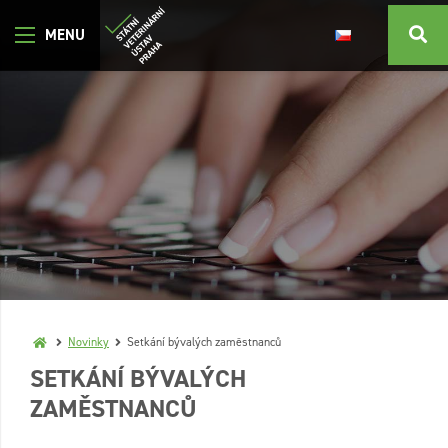
Novinky
Setkání bývalých zaměstnanců
SETKÁNÍ BÝVALÝCH
ZAMĚSTNANCŮ