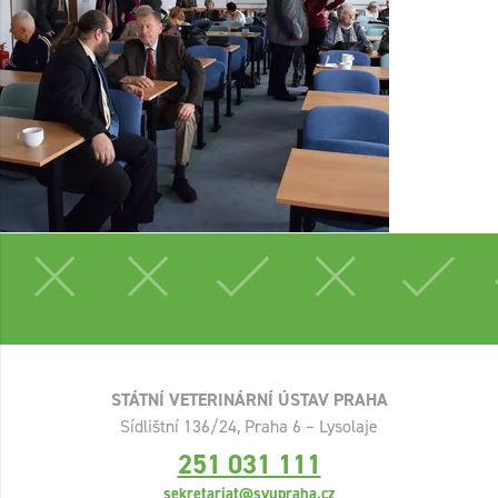
STÁTNÍ VETERINÁRNÍ ÚSTAV PRAHA
Sídlištní 136/24, Praha 6 – Lysolaje
251 031 111
sekretariat@svupraha.cz