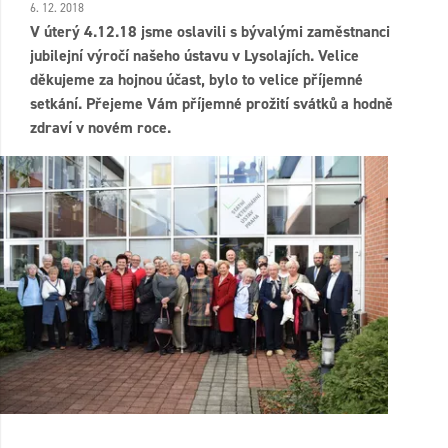
6. 12. 2018
V úterý 4.12.18 jsme oslavili s bývalými zaměstnanci
jubilejní výročí našeho ústavu v Lysolajích. Velice
děkujeme za hojnou účast, bylo to velice příjemné
setkání. Přejeme Vám příjemné prožití svátků a hodně
zdraví v novém roce.