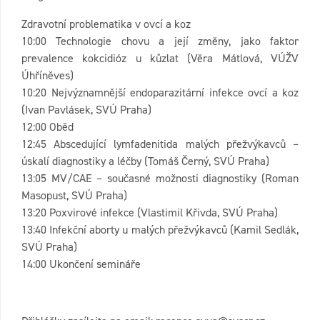
Zdravotní problematika v ovcí a koz
10:00 Technologie chovu a její změny, jako faktor
prevalence kokcidióz u kůzlat (Věra Mátlová, VÚŽV
Úhříněves)
10:20 Nejvýznamnější endoparazitární infekce ovcí a koz
(Ivan Pavlásek, SVÚ Praha)
12:00 Oběd
12:45 Abscedující lymfadenitida malých přežvýkavců –
úskalí diagnostiky a léčby (Tomáš Černý, SVÚ Praha)
13:05 MV/CAE – současné možnosti diagnostiky (Roman
Masopust, SVÚ Praha)
13:20 Poxvirové infekce (Vlastimil Křivda, SVÚ Praha)
13:40 Infekční aborty u malých přežvýkavců (Kamil Sedlák,
SVÚ Praha)
14:00 Ukončení semináře