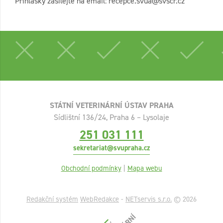
Přihlášky zasílejte na email: recepce.svua@svscr.cz
STÁTNÍ VETERINÁRNÍ ÚSTAV PRAHA
Sídlištní 136/24, Praha 6 – Lysolaje
251 031 111
sekretariat@svupraha.cz
Obchodní podmínky
|
Mapa webu
Redakční systém
WebRedakce
-
NETservis s.r.o.
© 2026