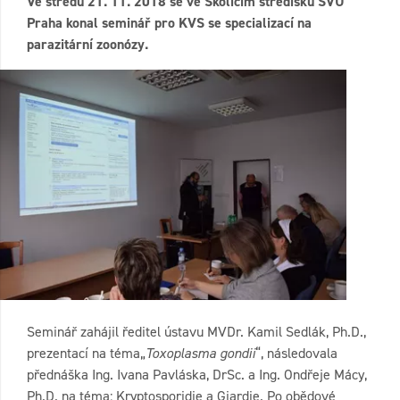
Ve středu 21. 11. 2018 se ve Školicím středisku SVÚ
Praha konal seminář pro KVS se specializací na
parazitární zoonózy.
Seminář zahájil ředitel ústavu MVDr. Kamil Sedlák, Ph.D.,
prezentací na téma„
Toxoplasma gondii
“, následovala
přednáška Ing. Ivana Pavláska, DrSc. a Ing. Ondřeje Mácy,
Ph.D. na téma: Kryptosporidie a Giardie. Po obědové