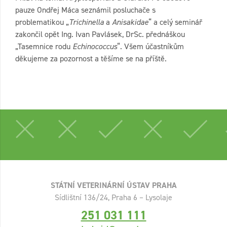
pauze Ondřej Máca seznámil posluchače s
problematikou „
Trichinella
a
Anisakidae
“ a celý seminář
zakončil opět Ing. Ivan Pavlásek, DrSc. přednáškou
„Tasemnice rodu
Echinococcus
“. Všem účastníkům
děkujeme za pozornost a těšíme se na příště.
STÁTNÍ VETERINÁRNÍ ÚSTAV PRAHA
Sídlištní 136/24, Praha 6 – Lysolaje
251 031 111