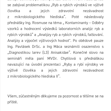
se zabýval problematikou „Ryb a rybích výrobků ve výživě
člověka a jejich zdravotní nezávadnost
z mikrobiologického hlediska“. Poté následovaly
přednášky Ing. Rosmuse na téma „ Kontaminanty – Odběry
vzorků a hodnocení výsledků laboratorních analýz ryb a
rybích výrobků“ a „Analýzy ryb a rybích výrobků, falšování.
Analýzy a výpočet výživových hodnot". Po obědové pauze
Ing. Pavlásek DrSc. a Ing Máca seznámili osazenstvo s
„Diagnostikou larev (L3) Anisakidae“. Konečné slovo na
semináři měla paní MVDr. Chytilová s přednáškou
navazující na úvodní prezentaci „Ryby a rybí výrobky ve
výživě člověka a jejich zdravotní nezávadnost
z mikrobiologického hlediska II“.
Všem, zúčastněným děkujeme za pozornost a těšíme se na
příště.