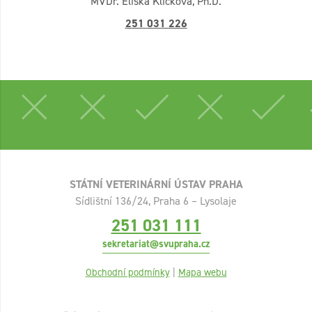
MVDr. Eliška Kličková, Ph.D.
251 031 226
STÁTNÍ VETERINÁRNÍ ÚSTAV PRAHA
Sídlištní 136/24, Praha 6 – Lysolaje
251 031 111
sekretariat@svupraha.cz
Obchodní podmínky
|
Mapa webu