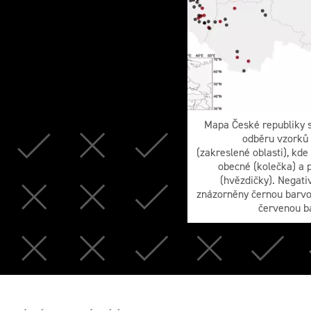
Mapa České republiky 
odběru vzorků 
(zakreslené oblasti), kde
obecné (kolečka) a p
(hvězdičky). Negati
znázorněny černou barvou
červenou b