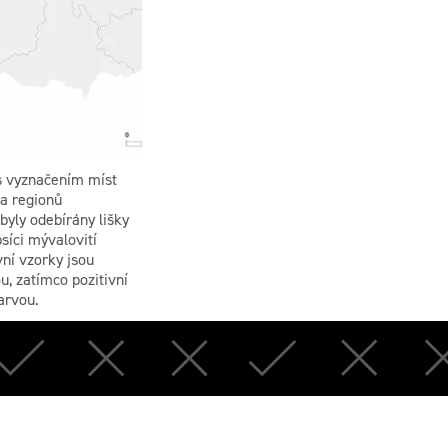
s vyznačením míst
a regionů
 byly odebírány lišky
síci mývalovití
vní vzorky jsou
, zatímco pozitivní
arvou.