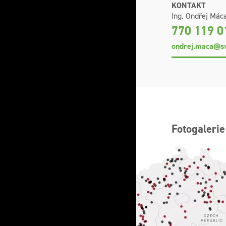
KONTAKT
Ing. Ondřej Máca
770 119 0
ondrej.maca@sv
Fotogalerie