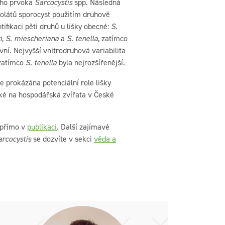
ého prvoka
Sarcocystis
spp. Následná
zolátů sporocyst použitím druhově
tifikaci pěti druhů u lišky obecné:
S.
i
,
S. miescheriana
a
S. tenella
, zatímco
vní. Nejvyšší vnitrodruhová variabilita
 zatímco
S. tenella
byla nejrozšířenější.
je prokázána potenciální role lišky
aké na hospodářská zvířata v České
 přímo v
publikaci
. Další zajímavé
arcocystis
se dozvíte v sekci
věda a