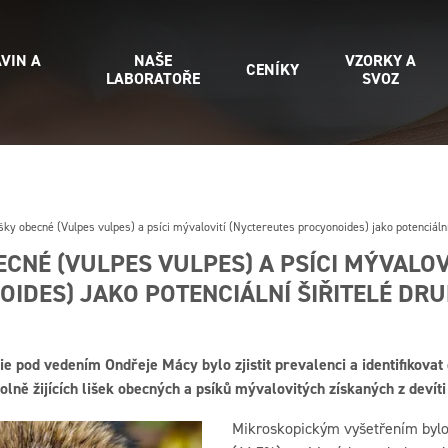
VIN A
NAŠE
VZORKY A
CENÍKY
LABORATOŘE
SVOZ
šky obecné (Vulpes vulpes) a psíci mývalovití (Nyctereutes procyonoides) jako potenciální
ECNÉ (VULPES VULPES) A PSÍCI MÝVALOV
IDES) JAKO POTENCIÁLNÍ ŠIŘITELÉ DR
ie pod vedením Ondřeje Mácy bylo zjistit prevalenci a identifikova
lně žijících lišek obecných a psíků mývalovitých získaných z devíti
Mikroskopickým vyšetřením bylo 