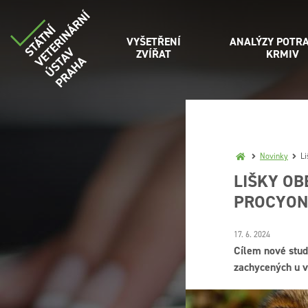
VYŠETŘENÍ
ANALÝZY POTRA
ZVÍŘAT
KRMIV
Novinky
Li
LIŠKY OB
PROCYONO
17. 6. 2024
Cílem nové stud
zachycených u vo