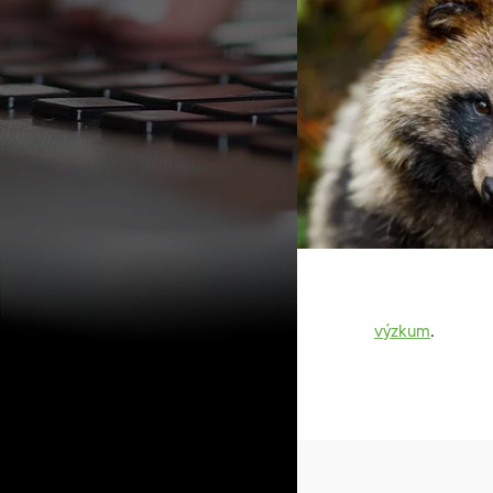
výzkum
.