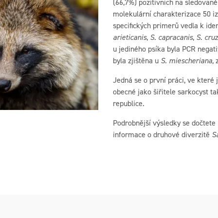
(66,7%) pozitivních na sledovan
molekulární charakterizace 50 i
specifických primerů vedla k iden
arieticanis
,
S. capracanis
,
S. cruz
u jediného psíka byla PCR negati
byla zjištěna u
S. miescheriana
,
Jedná se o první práci, ve které 
obecné jako šiřitele sarkocyst t
republice.
Podrobnější výsledky se dočtete
informace o druhové diverzitě
S