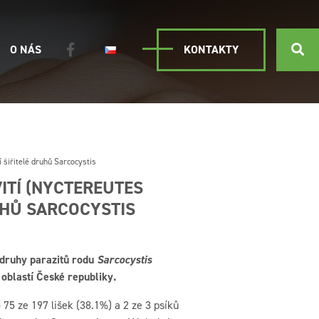
O NÁS
KONTAKTY
 šiřitelé druhů Sarcocystis
ITÍ (NYCTEREUTES
UHŮ SARCOCYSTIS
t druhy parazitů rodu
Sarcocystis
 oblastí České republiky.
75 ze 197 lišek (38.1%) a 2 ze 3 psíků