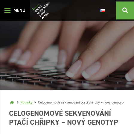
Novinky
Celogenomové sekvenování ptačí chřipky – nový genotyp
CELOGENOMOVÉ SEKVENOVÁNÍ
PTAČÍ CHŘIPKY – NOVÝ GENOTYP