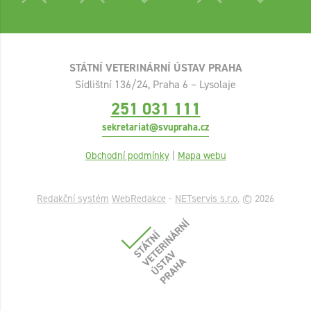
STÁTNÍ VETERINÁRNÍ ÚSTAV PRAHA
Sídlištní 136/24, Praha 6 – Lysolaje
251 031 111
sekretariat@svupraha.cz
Obchodní podmínky
|
Mapa webu
Redakční systém
WebRedakce
-
NETservis s.r.o.
© 2026