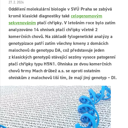
27. 2. 2024
Oddělení molekulární biologie v SVÚ Praha se zabývá
kromě klasické diagnostiky také
celogenomovým
sekvenováním
ptačí chřipky. V letošním roce bylo zatím
analyzováno 14 ohnisek ptačí chřipky včetně 2
komerčních chovů. Na základě fylogenetické analýzy a
genotypizace patří zatím všechny kmeny z domácích
malochovů do genotypu DA, což představuje jeden
z klasických genotypů stávající sezóny vysoce patogenní
ptačí chřipky typu H5N1. Ohniska ze dvou komerčních
chovů firmy Mach drůbež a.s. se oproti ostatním
ohniskům z malochovů liší tím, že mají jiný genotyp – DI.