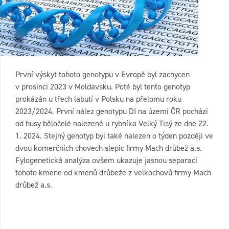
První výskyt tohoto genotypu v Evropě byl zachycen
v prosinci 2023 v Moldavsku. Poté byl tento genotyp
prokázán u třech labutí v Polsku na přelomu roku
2023/2024. První nález genotypu DI na území ČR pochází
od husy běločelé nalezené u rybníka Velký Tisý ze dne 22.
1. 2024. Stejný genotyp byl také nalezen o týden později ve
dvou komerčních chovech slepic firmy Mach drůbež a.s.
Fylogenetická analýza ovšem ukazuje jasnou separaci
tohoto kmene od kmenů drůbeže z velkochovů firmy Mach
drůbež a.s.