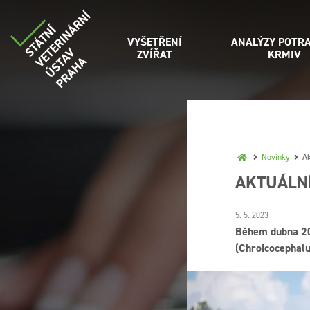
VYŠETŘENÍ
ANALÝZY POTRA
ZVÍŘAT
KRMIV
Novinky
Ak
AKTUÁLNÍ
5. 5. 2023
Během dubna 202
(Chroicocephalu