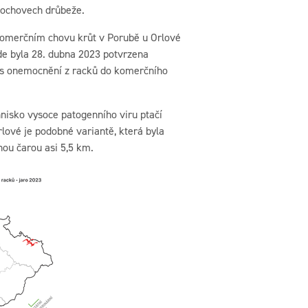
alochovech drůbeže.
 komerčním chovu krůt v Porubě u Orlové
Zde byla 28. dubna 2023 potvrzena
nos onemocnění z racků do komerčního
nisko vysoce patogenního viru ptačí
ové je podobné variantě, která byla
ou čarou asi 5,5 km.