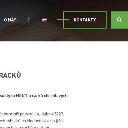
O NÁS
KONTAKTY
 RACKŮ
y subtypu H5N1 u racků chechtavých
aboratoři potvrdili 4. dubna 2023.
ých rybníků na Hodonínsku na jižní
lez mrtvých racků na břehu