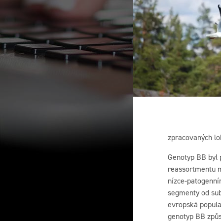
zpracovaných lok
Genotyp BB byl p
reassortmentu m
nízce-patogenní
segmenty od subt
evropská popula
genotyp BB způs