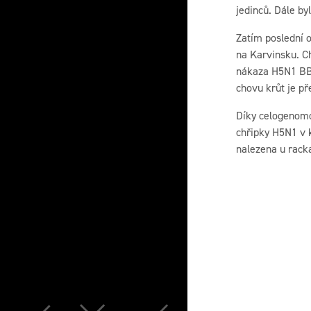
jedinců. Dále by
Zatím poslední 
na Karvinsku. Ch
nákaza H5N1 BB 
chovu krůt je p
Díky celogenomo
chřipky H5N1 v 
nalezena u rack