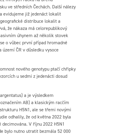
ku ve středních Čechách. Další nálezy
a evidujeme již jedenáct lokalit
eografické distribuce lokalit a
ývá, že nákaza má celorepublikový
masivním úhynem až několik stovek
á se o vůbec první případ hromadné
 na území ČR v důsledku vysoce
tomnost nového genotypu ptačí chřipky
vzorcích u sedmi z jedenácti dosud
 argentatus) a je výsledkem
s označením AB) a klasickým racčím
strukturu H5N1, ale se třemi novými
die odhalily, že od května 2022 byla
ě decimována. V říjnu 2022 H5N1
e bylo nutno utratit bezmála 52 000