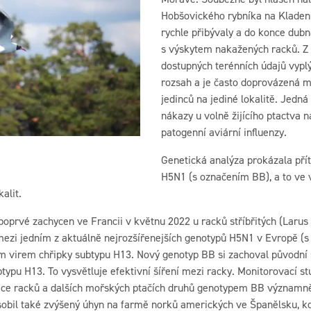
Hobšovického rybníka na Kladens
rychle přibývaly a do konce dubn
s výskytem nakažených racků. Z g
dostupných terénních údajů vypl
rozsah a je často doprovázená 
jedinců na jediné lokalitě. Jedn
nákazy u volně žijícího ptactva
patogenní aviární influenzy.
Genetická analýza prokázala pří
H5N1 (s označením BB), a to ve 
alit.
oprvé zachycen ve Francii v květnu 2022 u racků stříbřitých (Larus
ezi jedním z aktuálně nejrozšířenejších genotypů H5N1 v Evropě (
m virem chřipky subtypu H13. Nový genotyp BB si zachoval původní 
ypu H13. To vysvětluje efektivní šíření mezi racky. Monitorovací stu
ce racků a dalších mořských ptačích druhů genotypem BB významn
obil také zvýšený úhyn na farmě norků amerických ve Španělsku, kd