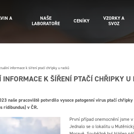
VIN A
NAŠE
VZORKY A
CENÍKY
LABORATOŘE
SVOZ
tuální informace k šíření ptačí chřipky u racků
 INFORMACE K ŠÍŘENÍ PTAČÍ CHŘIPKY U
3 naše pracoviště potvrdilo vysoce patogenní virus ptačí chřipk
s ridibundus) v ČR.
První případ onemocnění jsme v l
Jednalo se o lokalitu u Mutěnick
Moravě. Souběžně byl hlášen ná