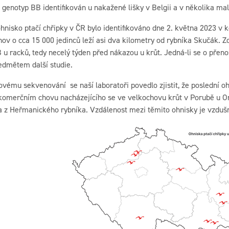
l genotyp BB identifikován u nakažené lišky v Belgii a v několika m
ohnisko ptačí chřipky v ČR bylo identifikováno dne 2. května 2023 v
ov o cca 15 000 jedinců leží asi dva kilometry od rybníka Skučák. 
u racků, tedy necelý týden před nákazou u krůt. Jedná-li se o pře
ředmětem další studie.
vému sekvenování se naší laboratoři povedlo zjistit, že poslední oh
komerčním chovu nacházejícího se ve velkochovu krůt v Porubě u Orl
a z Heřmanického rybníka. Vzdálenost mezi těmito ohnisky je vzdušn