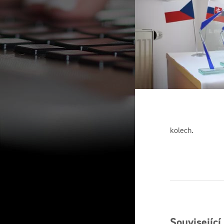
kolech.
Související