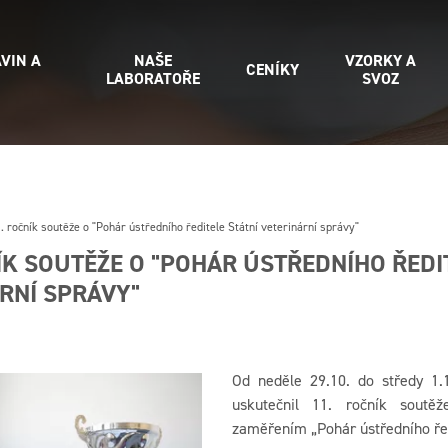
VIN A
NAŠE
VZORKY A
CENÍKY
LABORATOŘE
SVOZ
. ročník soutěže o "Pohár ústředního ředitele Státní veterinární správy"
ÍK SOUTĚŽE O "POHÁR ÚSTŘEDNÍHO ŘEDI
RNÍ SPRÁVY"
Od neděle 29.10. do středy 1.
uskutečnil 11. ročník soutě
zaměřením „Pohár ústředního ředi