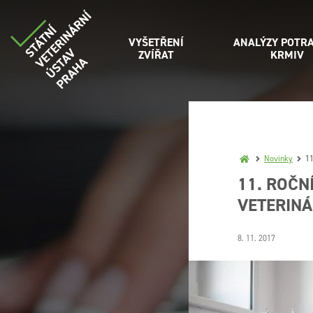
VYŠETŘENÍ
ANALÝZY POTRA
ZVÍŘAT
KRMIV
Novinky
11
11. ROČN
VETERINÁ
8. 11. 2017