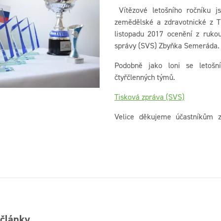
Vítězové letošního ročníku jso
zemědělské a zdravotnické z T
listopadu 2017 ocenění z rukou 
správy (SVS) Zbyňka Semeráda.
Podobně jako loni se letošní
čtyřčlenných týmů.
Tisková zpráva (SVS)
Velice děkujeme účastníkům z
 články