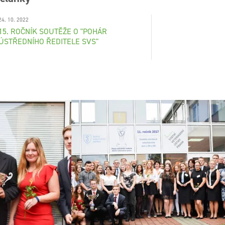
24. 10. 2022
15. ROČNÍK SOUTĚŽE O "POHÁR
ÚSTŘEDNÍHO ŘEDITELE SVS"