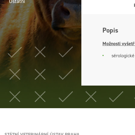
Ostatní
Popis
Možnosti vyšetř
sérologické
STÁTNÍ VETERINÁRNÍ ÚSTAV PRAHA