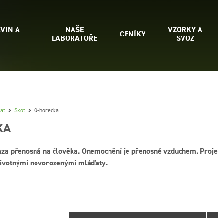
VIN A
NAŠE
VZORKY A
CENÍKY
LABORATOŘE
SVOZ
řat
Skot
Q-horečka
KA
aza přenosná na člověka. Onemocnění je přenosné vzduchem. Proje
životnými novorozenými mláďaty.