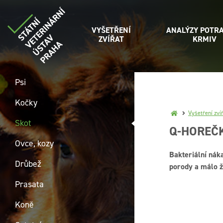
VYŠETŘENÍ
ANALÝZY POTRA
ZVÍŘAT
KRMIV
Psi
Kočky
Vyšetření zví
Skot
Q-HOREČ
Ovce, kozy
Bakteriální nák
Drůbež
porody a málo 
Prasata
Koně