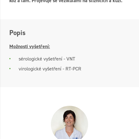
koz a lam. Projevuje se vezikulami na sliznicích a kůži.
Popis
Možnosti vyšetření:
sérologické vyšetření - VNT
virologické vyšetření - RT-PCR