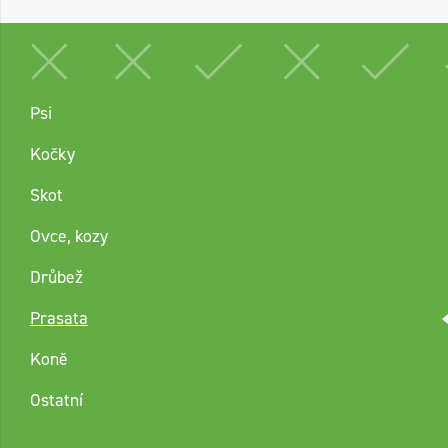
Psi
Kočky
Skot
Ovce, kozy
Drůbež
Prasata
Koně
Ostatní