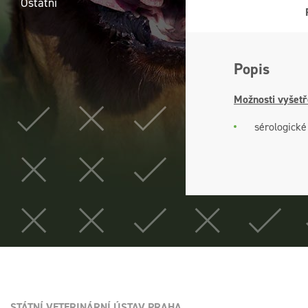
Ostatní
Popis
Možnosti vyšetř
sérologické
STÁTNÍ VETERINÁRNÍ ÚSTAV PRAHA