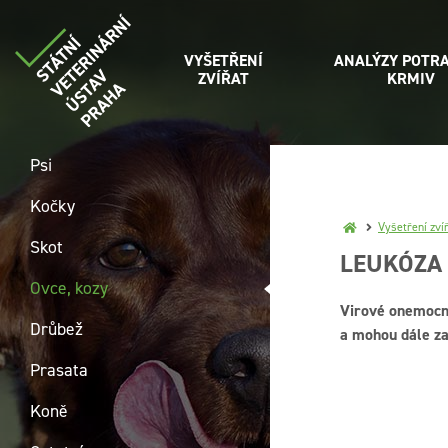
VYŠETŘENÍ
ANALÝZY POTRA
ZVÍŘAT
KRMIV
Psi
Kočky
Vyšetření zví
Skot
LEUKÓZA
Ovce, kozy
Virové onemocně
Drůbež
a mohou dále za
Prasata
Koně