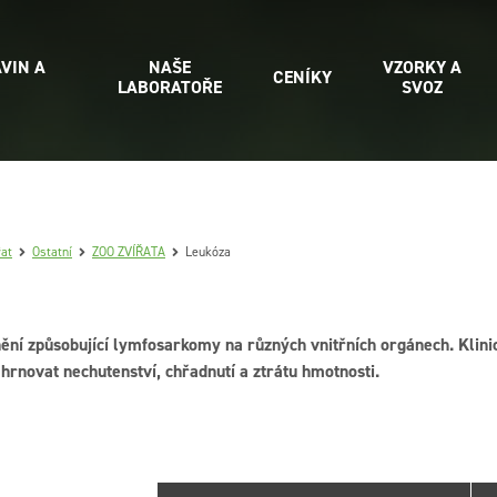
VIN A
NAŠE
VZORKY A
CENÍKY
LABORATOŘE
SVOZ
řat
Ostatní
ZOO ZVÍŘATA
Leukóza
ní způsobující lymfosarkomy na různých vnitřních orgánech. Klinic
hrnovat nechutenství, chřadnutí a ztrátu hmotnosti.