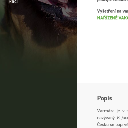
Raci
Vyšetření na va
NAŘÍZENÉ VAK
Popis
Varroáza je v s
nazývaný
V. jac
Česku se poprvé 