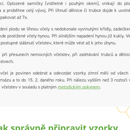
ci. Oplozené samičky (viditelné i pouhým okem), vnikají do pl
a a proběhne celý vývoj. Při líhnutí dělnice či trubce dojde k uvol
pakovat až 7x.
dení plodu se líhnou včely s nedokonale vyvinutými křídly, zadečk
 kde postižené včely hynou. Při silnějším napadení hynou již kukly. Ve
postupné slábnutí včelstev, které může vést až k jeho úhynu.
í při přesunech nemocných včelstev, při zalétávání trubců a dělni
stvech.
včel je povinen odebrat a odevzdat vzorky zimní měli od všech 
rroázu a to do 15. 2. daného roku. Při nálezu vyšším než 3 roztoči
í včelstev v souladu s platným
metodickým pokynem
.