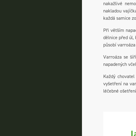
nakažlivé nemo
nakladou vajíčk
každá samice zo
Při větším napa
dělnice před úl,
působí varroáza 
Varroáza se šíř
napadených včel
Každý chovatel 
vyšetření na va
léčebné ošetřen