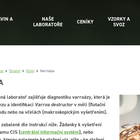
VIN A
NAŠE
VZORKY A
CENÍKY
LABORATOŘE
SVOZ
řat
Ostatní
Včely
Varroáza
A
ná laboratoř zajišťuje diagnostiku varroázy, která je
zu a identifikaci
Varroa destructor
v měli (flotační
odu nebo na včelách (makroskopickým vyšetřením).
 zabalené dle instrukcí níže. Žádanky k vyšetření
ramu CIS (
centrální informační systém
), nebo
, kterou naleznete ke stažení viz. níže - ke stažení.