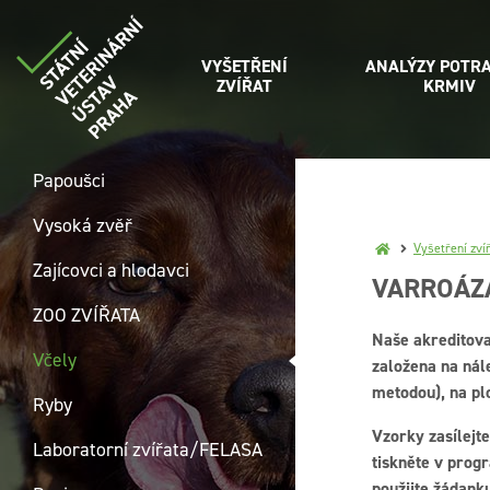
VYŠETŘENÍ
ANALÝZY POTRA
ZVÍŘAT
KRMIV
Papoušci
Vysoká zvěř
Vyšetření zví
Zajícovci a hlodavci
VARROÁZ
ZOO ZVÍŘATA
Naše akreditova
Včely
založena na nále
metodou), na pl
Ryby
Vzorky zasílejte
Laboratorní zvířata/FELASA
tiskněte v prog
použijte žádanku