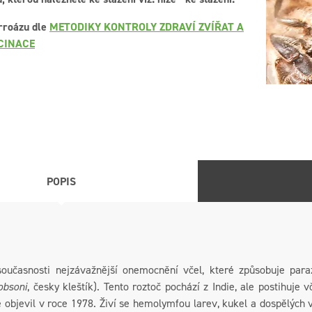
rroázu dle
METODIKY KONTROLY ZDRAVÍ ZVÍŘAT A
CINACE
POPIS
oučasnosti nejzávažnější onemocnění včel, které způsobuje para
obsoni
, česky kleštík). Tento roztoč pochází z Indie, ale postihuje
objevil v roce 1978. Živí se hemolymfou larev, kukel a dospělých vč