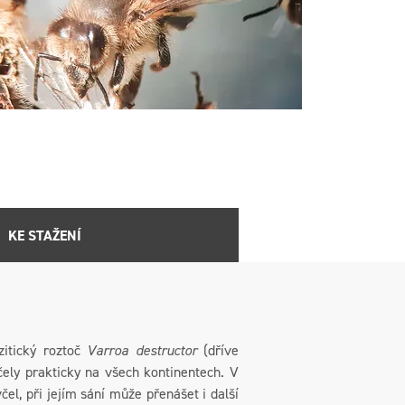
KE STAŽENÍ
zitický roztoč
Varroa destructor
(dříve
 včely prakticky na všech kontinentech. V
el, při jejím sání může přenášet i další