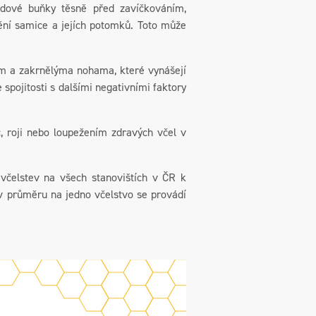
odové buňky těsně před zavíčkováním,
nění samice a jejích potomků. Toto může
em a zakrnělýma nohama, které vynášejí
 spojitosti s dalšími negativními faktory
c, roji nebo loupežením zdravých včel v
včelstev na všech stanovištích v ČR k
 v průměru na jedno včelstvo se provádí