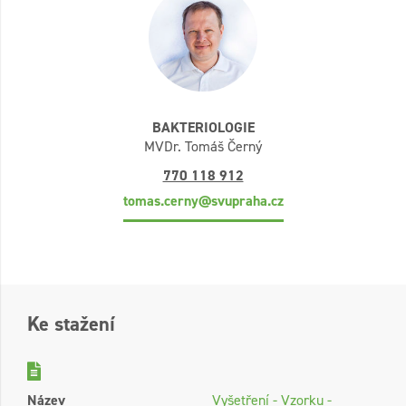
BAKTERIOLOGIE
MVDr. Tomáš Černý
770 118 912
tomas.cerny@svupraha.cz
Ke stažení
Název
Vyšetření - Vzorku -