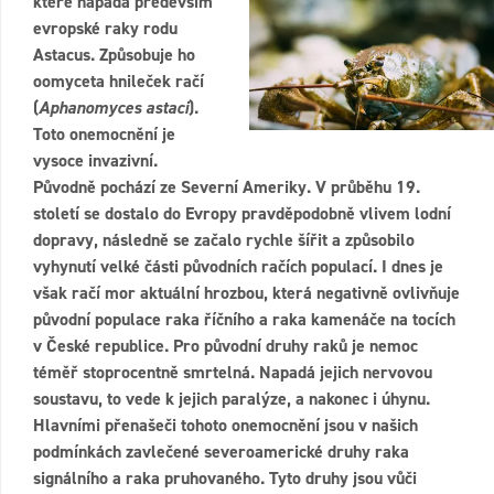
které napadá především
evropské raky rodu
Astacus. Způsobuje ho
oomyceta hnileček račí
(
Aphanomyces astaci
).
Toto onemocnění je
vysoce invazivní.
Původně pochází ze Severní Ameriky. V průběhu 19.
století se dostalo do Evropy pravděpodobně vlivem lodní
dopravy, následně se začalo rychle šířit a způsobilo
vyhynutí velké části původních račích populací. I dnes je
však račí mor aktuální hrozbou, která negativně ovlivňuje
původní populace raka říčního a raka kamenáče na tocích
v České republice. Pro původní druhy raků je nemoc
téměř stoprocentně smrtelná. Napadá jejich nervovou
soustavu, to vede k jejich paralýze, a nakonec i úhynu.
Hlavními přenašeči tohoto onemocnění jsou v našich
podmínkách zavlečené severoamerické druhy raka
signálního a raka pruhovaného. Tyto druhy jsou vůči