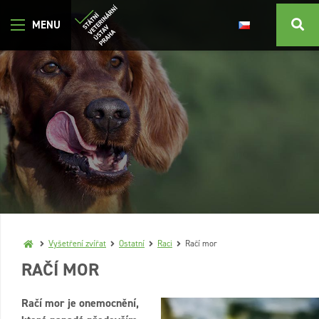
Vyšetření zvířat
Ostatní
Raci
Račí mor
RAČÍ MOR
Račí mor je onemocnění,