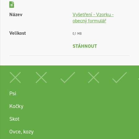
Název
Vyšetření - Vzorku -
obecný formulář
Velikost
0,1 MB
STÁHNOUT
Psi
Kočky
Skot
Ovce, kozy