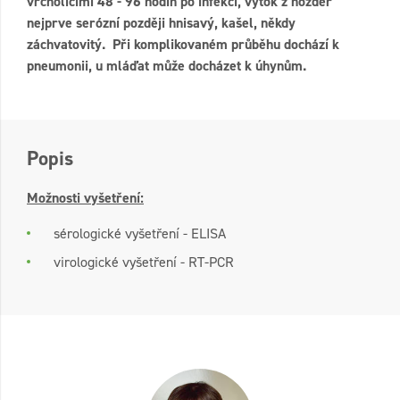
vrcholícími 48 - 96 hodin po infekci, výtok z nozder
nejprve serózní později hnisavý, kašel, někdy
záchvatovitý. Při komplikovaném průběhu dochází k
pneumonii, u mláďat může docházet k úhynům.
Popis
Možnosti vyšetření:
sérologické vyšetření - ELISA
virologické vyšetření - RT-PCR