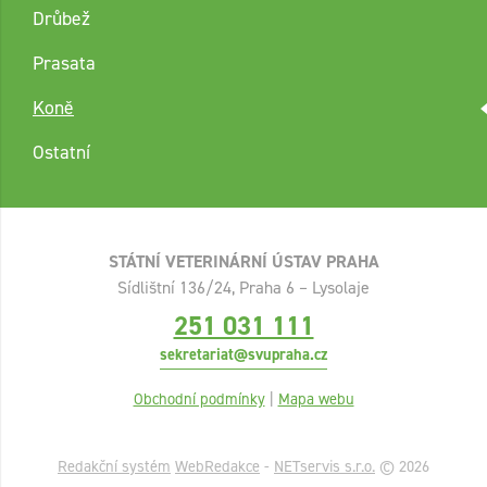
Drůbež
Prasata
Koně
Ostatní
STÁTNÍ VETERINÁRNÍ ÚSTAV PRAHA
Sídlištní 136/24, Praha 6 – Lysolaje
251 031 111
sekretariat@svupraha.cz
Obchodní podmínky
|
Mapa webu
Redakční systém
WebRedakce
-
NETservis s.r.o.
© 2026