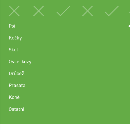
Psi
Kočky
Skot
Ovce, kozy
Drůbež
Prasata
Koně
Ostatní