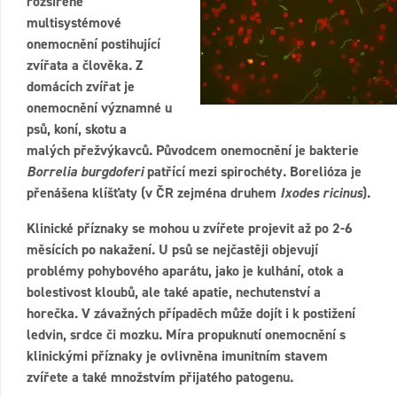
rozšířené
multisystémové
onemocnění postihující
zvířata a člověka. Z
domácích zvířat je
onemocnění významné u
psů, koní, skotu a
malých přežvýkavců. Původcem onemocnění je bakterie
Borrelia burgdoferi
patřící mezi spirochéty. Borelióza je
přenášena klíšťaty (v ČR zejména druhem
Ixodes ricinus
).
Klinické příznaky se mohou u zvířete projevit až po 2-6
měsících po nakažení. U psů se nejčastěji objevují
problémy pohybového aparátu, jako je kulhání, otok a
bolestivost kloubů, ale také apatie, nechutenství a
horečka. V závažných případěch může dojít i k postižení
ledvin, srdce či mozku. Míra propuknutí onemocnění s
klinickými příznaky je ovlivněna imunitním stavem
zvířete a také množstvím přijatého patogenu.