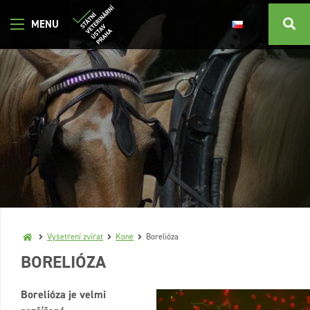
Vyšetření zvířat
Koně
Borelióza
BORELIÓZA
Borelióza je velmi