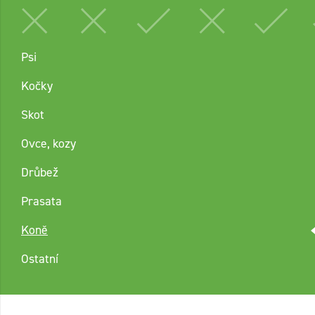
Psi
Kočky
Skot
Ovce, kozy
Drůbež
Prasata
Koně
Ostatní