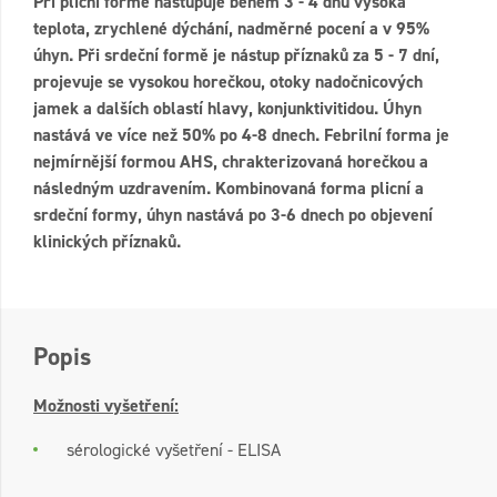
Při plicní formě nastupuje během 3 - 4 dnů vysoká
teplota, zrychlené dýchání, nadměrné pocení a v 95%
úhyn. Při srdeční formě je nástup příznaků za 5 - 7 dní,
projevuje se vysokou horečkou, otoky nadočnicových
jamek a dalších oblastí hlavy, konjunktivitidou. Úhyn
nastává ve více než 50% po 4-8 dnech. Febrilní forma je
nejmírnější formou AHS, chrakterizovaná horečkou a
následným uzdravením. Kombinovaná forma plicní a
srdeční formy, úhyn nastává po 3-6 dnech po objevení
klinických příznaků.
Popis
Možnosti vyšetření:
sérologické vyšetření - ELISA