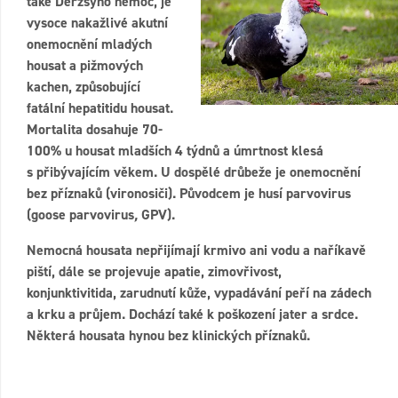
také Derzsyho nemoc, je
vysoce nakažlivé akutní
onemocnění mladých
housat a pižmových
kachen, způsobující
fatální hepatitidu housat.
Mortalita dosahuje 70-
100% u housat mladších 4 týdnů a úmrtnost klesá
s přibývajícím věkem. U dospělé drůbeže je onemocnění
bez příznaků (vironosiči). Původcem je husí parvovirus
(goose parvovirus
,
GPV).
Nemocná housata nepřijímají krmivo ani vodu a naříkavě
piští, dále se projevuje apatie, zimovřivost,
konjunktivitida, zarudnutí kůže, vypadávání peří na zádech
a krku a průjem. Dochází také k poškození jater a srdce.
Některá housata hynou bez klinických příznaků.