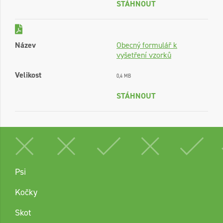
STÁHNOUT
Název
Obecný formulář k
vyšetření vzorků
Velikost
0,4 MB
STÁHNOUT
Psi
Kočky
Skot