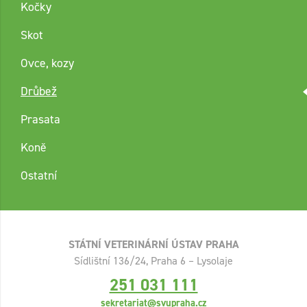
Kočky
Skot
Ovce, kozy
Drůbež
Prasata
Koně
Ostatní
STÁTNÍ VETERINÁRNÍ ÚSTAV PRAHA
Sídlištní 136/24, Praha 6 – Lysolaje
251 031 111
sekretariat@svupraha.cz