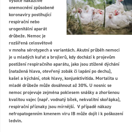
vysoce nakažlivé
onemocnění způsobené
koronaviry postihující
respirační nebo
urogenitální aparát
drůbeže. Nemoc je
rozšířená celosvětově
v mnoha sérotypech a variantách. Akutní průběh nemoci
je u mladých kuřat a brojlerů, kdy dochází k projevům
postižení respiračního aparátu, jako jsou ztížené dýchání
(natažená hlava, otevřený zobák či lapání po dechu),
kašel a kýchání, otok hlavy, konjunktivitida. Mortalita u
mladé drůbeže může dosáhnout až 30%. U nosnic se
nemoc projevuje zejména poklesem snášky a zhoršenou
kvalitou vajec (např. vodnatý bílek, nekvalitní skořápka),
respirační příznaky jsou mírnější. V případě nákazy
nefropatogenním kmenem viru IB může dojít i k poškození
ledvin.