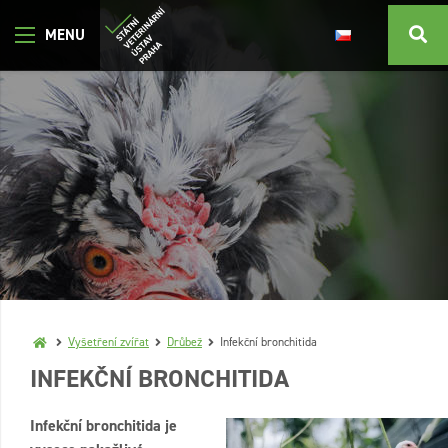
Vyšetření zvířat
Drůbež
Infekční bronchitida
INFEKČNÍ BRONCHITIDA
Infekční bronchitida je