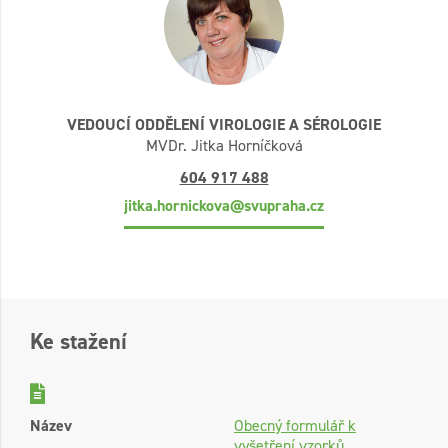
VEDOUCÍ ODDĚLENÍ VIROLOGIE A SÉROLOGIE
MVDr. Jitka Horníčková
604 917 488
jitka.hornickova@svupraha.cz
Ke stažení
Název
Obecný formulář k
vyšetření vzorků