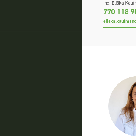
Ing. Eliška Kau
770 118 9
eliska.kaufman