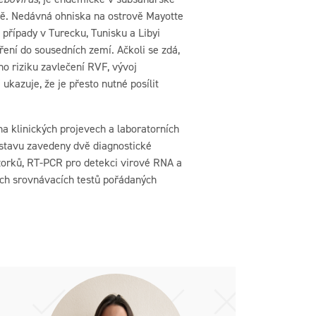
vě. Nedávná ohniska na ostrově Mayotte
 případy v Turecku, Tunisku a Libyi
ření do sousedních zemí. Ačkoli se zdá,
o riziku zavlečení RVF, vývoj
ukazuje, že je přesto nutné posílit
a klinických projevech a laboratorních
stavu zavedeny dvě diagnostické
zorků, RT-PCR pro detekci virové RNA a
ích srovnávacích testů pořádaných