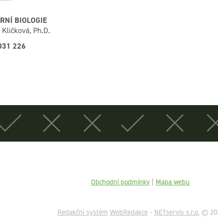
NÍ BIOLOGIE
 Kličková, Ph.D.
031 226
Obchodní podmínky
|
Mapa webu
Redakční systém
WebRedakce
-
NETservis s.r.o.
© 20