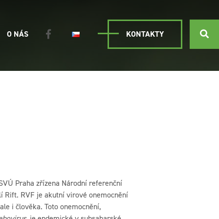
O NÁS
KONTAKTY
v SVÚ Praha zřízena Národní referenční
í Rift. RVF je akutní virové onemocnění
 ale i člověka. Toto onemocnění,
ebovirus
, je endemické v subsaharské