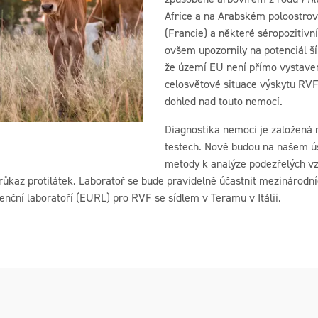
Africe a na Arabském poloostro
(Francie) a některé séropozitivní
ovšem upozornily na potenciál ší
že území EU není přímo vystaven
celosvětové situace výskytu RVF 
dohled nad touto nemocí.
Diagnostika nemoci je založená n
testech. Nově budou na našem ú
metody k analýze podezřelých v
průkaz protilátek. Laboratoř se bude pravidelně účastnit mezinárodn
nční laboratoří (EURL) pro RVF se sídlem v Teramu v Itálii.