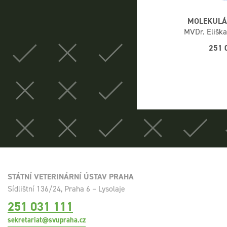
MOLEKULÁR
MVDr. Eliška
251 
STÁTNÍ VETERINÁRNÍ ÚSTAV PRAHA
Sídlištní 136/24, Praha 6 – Lysolaje
251 031 111
sekretariat@svupraha.cz