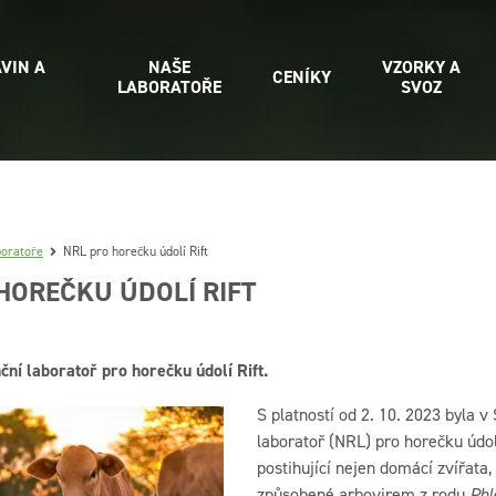
VIN A
NAŠE
VZORKY A
CENÍKY
LABORATOŘE
SVOZ
boratoře
NRL pro horečku údolí Rift
HOREČKU ÚDOLÍ RIFT
ní laboratoř pro horečku údolí Rift.
S platností od 2. 10. 2023 byla 
laboratoř (NRL) pro horečku údol
postihující nejen domácí zvířata,
způsobené arbovirem z rodu
Phl