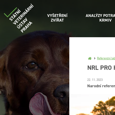
VYŠETŘENÍ
ANALÝZY POTRA
ZVÍŘAT
KRMIV
Referenční la
NRL PRO 
22. 11. 2023
Narodní referenč