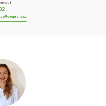
fmanová
02
ova@svupraha.cz