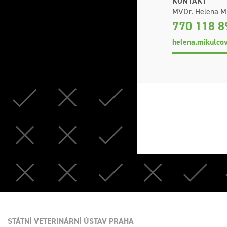
KONTAKT
MVDr. Helena M
770 118 8
helena.mikulco
STÁTNÍ VETERINÁRNÍ ÚSTAV PRAHA