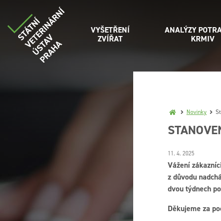
VYŠETŘENÍ
ANALÝZY POTRA
ZVÍŘAT
KRMIV
Novinky
St
STANOVEN
11. 4. 2025
Vážení zákazníc
z důvodu nadchá
dvou týdnech po
Děkujeme za poc