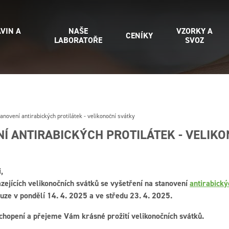
VIN A
NAŠE
VZORKY A
CENÍKY
LABORATOŘE
SVOZ
anovení antirabických protilátek - velikonoční svátky
Í ANTIRABICKÝCH PROTILÁTEK - VELIK
i,
zejících velikonočních svátků se vyšetření na stanovení
antirabický
uze v pondělí 14. 4. 2025 a ve středu 23. 4. 2025.
hopení a přejeme Vám krásné prožití velikonočních svátků.