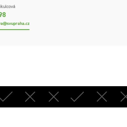
ikulcová
98
va@svupraha.cz