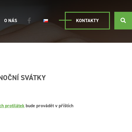
O NÁS
KONTAKTY
ONOČNÍ SVÁTKY
ch protilátek
bude provádět v příštích