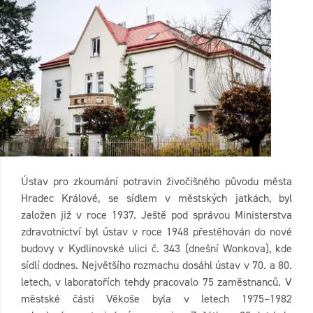
Ústav pro zkoumání potravin živočišného původu města
Hradec Králové, se sídlem v městských jatkách, byl
založen již v roce 1937. Ještě pod správou Ministerstva
zdravotnictví byl ústav v roce 1948 přestěhován do nové
budovy v Kydlinovské ulici č. 343 (dnešní Wonkova), kde
sídlí dodnes. Největšího rozmachu dosáhl ústav v 70. a 80.
letech, v laboratořích tehdy pracovalo 75 zaměstnanců. V
městské části Věkoše byla v letech 1975–1982