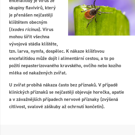
encefalitidy je virus ze
skupiny flavivirů, který
je přenášen nejčastěji
klíštětem obecným
(
Ixodes ricinus
). Virus
mohou šířit všechna
vývojová stádia klíštěte,
tzn. larva, nymfa, dospělec. K nákaze klíšťovou
encefalitidou může dojít i alimentární cestou, a to po
požití nepasterizovaného kravského, ovčího nebo kozího
mléka od nakažených zvířat.
U zvířat probíhá nákaza často bez příznaků. V případě
klinických příznaků se nejčastěji objevuje horečka, apatie
a v závažnějších případech nervové příznaky (zvýšená
citlivost, svalové záškuby až ochrnutí končetin).