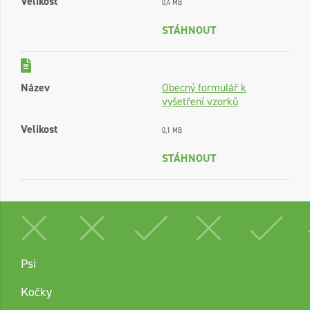
Velikost
0,4 MB
STÁHNOUT
Název
Obecný formulář k
vyšetření vzorků
Velikost
0,1 MB
STÁHNOUT
Psi
Kočky