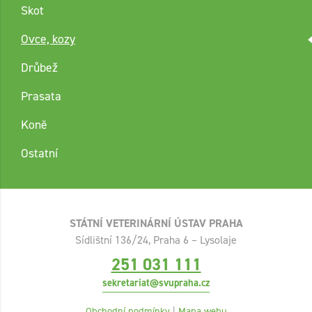
Skot
Ovce, kozy
Drůbež
Prasata
Koně
Ostatní
STÁTNÍ VETERINÁRNÍ ÚSTAV PRAHA
Sídlištní 136/24, Praha 6 – Lysolaje
251 031 111
sekretariat@svupraha.cz
Obchodní podmínky
|
Mapa webu