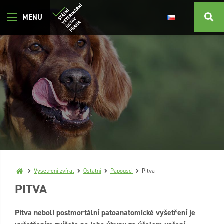
Vyšetření zvířat
Ostatní
Papoušci
Pitva
PITVA
Pitva neboli postmortální patoanatomické vyšetření je