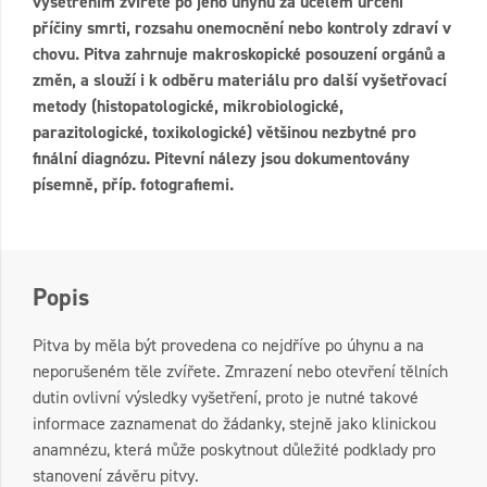
vyšetřením zvířete po jeho úhynu za účelem určení
příčiny smrti, rozsahu onemocnění nebo kontroly zdraví v
chovu. Pitva zahrnuje makroskopické posouzení orgánů a
změn, a slouží i k odběru materiálu pro další vyšetřovací
metody (histopatologické, mikrobiologické,
parazitologické, toxikologické) většinou nezbytné pro
finální diagnózu. Pitevní nálezy jsou dokumentovány
písemně, příp. fotografiemi.
Popis
Pitva by měla být provedena co nejdříve po úhynu a na
neporušeném těle zvířete. Zmrazení nebo otevření tělních
dutin ovlivní výsledky vyšetření, proto je nutné takové
informace zaznamenat do žádanky, stejně jako klinickou
anamnézu, která může poskytnout důležité podklady pro
stanovení závěru pitvy.