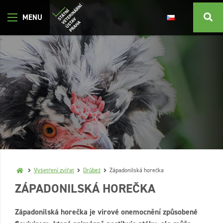
Vyšetření zvířat
Drůbež
Západonilská horečka
ZÁPADONILSKÁ HOREČKA
Západonilská horečka je virové onemocnění způsobené