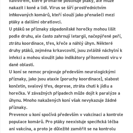
flavivirem, které primárně postihuje ptáky, ale může
nakazit i koně a lidi. Virus se šíří prostřednictvím
infikovaných komárů, kteří slouží jako přenašeči mezi
ptáky a dalšími obratlovci.
U ptáků se příznaky západonilské horečky mohou lišit
podle druhu, ale často zahrnují letargii, načepýřené peří,
ztrátu koordinace, třes, křeče a náhlý úhyn. Některé
druhy ptáků, zejména krkavcovití, jsou zvláště náchylní k
infekci a mohou sloužit jako indikátory přítomnosti viru v
dané oblasti.
U koní se nemoc projevuje především neurologickými
příznaky, jako jsou ataxie (poruchy koordinace), slabost
končetin, svalový třes, deprese, ztráta chuti k jídlu a
horečka. V závažných případech může dojít k paralýze a
úhynu. Mnoho nakažených koní však nevykazuje žádné
příznaky.
Prevence u koní spočívá především v vakcinaci a kontrole
populace komárů. Pro ptáky neexistuje specifická léčba
ani vakcína, a proto je důležité zaměřit se na kontrolu