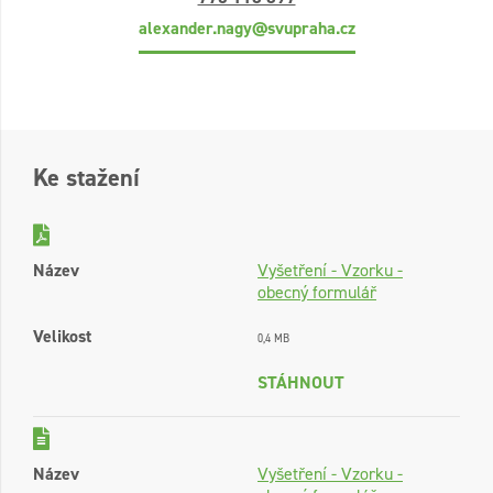
alexander.nagy@svupraha.cz
Ke stažení
Název
Vyšetření - Vzorku -
obecný formulář
Velikost
0,4 MB
STÁHNOUT
Název
Vyšetření - Vzorku -