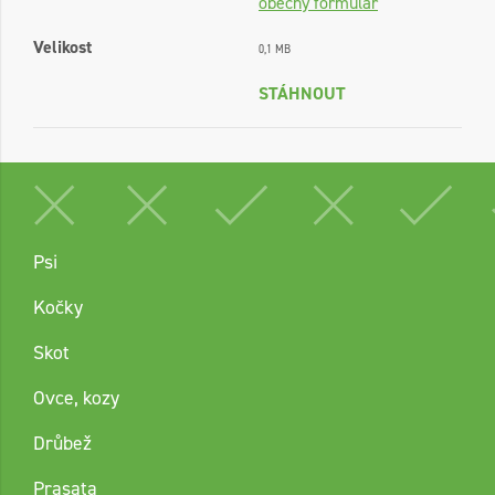
obecný formulář
Velikost
0,1 MB
STÁHNOUT
Psi
Kočky
Skot
Ovce, kozy
Drůbež
Prasata