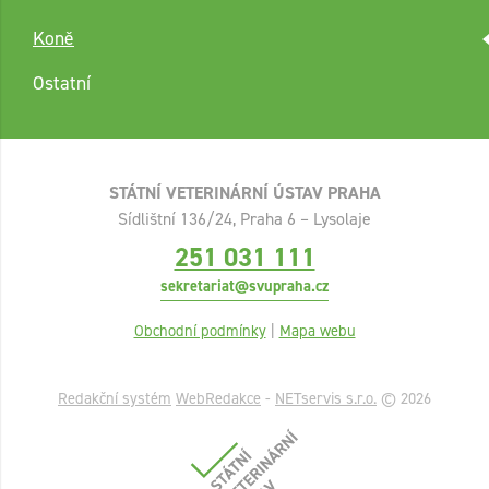
Koně
Ostatní
STÁTNÍ VETERINÁRNÍ ÚSTAV PRAHA
Sídlištní 136/24, Praha 6 – Lysolaje
251 031 111
sekretariat@svupraha.cz
Obchodní podmínky
|
Mapa webu
Redakční systém
WebRedakce
-
NETservis s.r.o.
© 2026