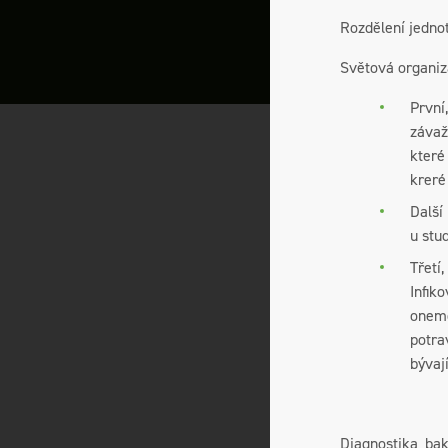
Rozdělení jednot
Světová organiza
První
závaž
které
kreré
Další
u stu
Třetí
Infik
onemo
potra
bývaj
Diagnostika ba