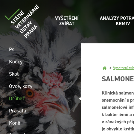
VYŠETŘENÍ
ANALÝZY POTRA
ZVÍŘAT
KRMIV
Psi
Kočky
Vyšetření zví
Skot
SALMONE
Ovce, kozy
Klinická salmone
Drůbež
onemocnění s pr
salmonelové inf
Prasata
k bakteriémii a
v závažných pří
Koně
je obvykle krátk