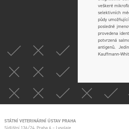
veškeré mikrofl
selektivních mé
půdy umožňující
posledně jmenov
provedena ident
potvrzená salmo
antigenů. Jedi
Kauffmann-White
STÁTNÍ VETERINÁRNÍ ÚSTAV PRAHA
Sídlištní 136/24, Praha 6 – Lysolaje