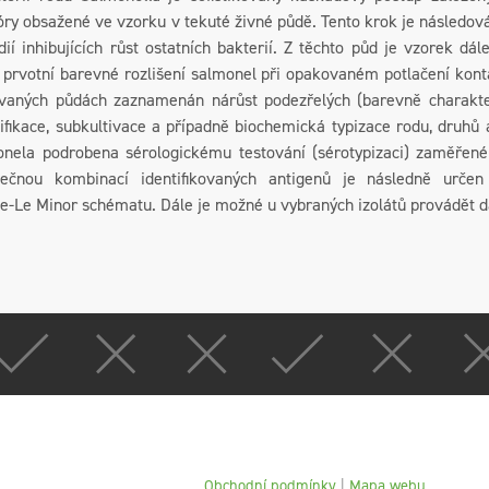
óry obsažené ve vzorku v tekuté živné půdě. Tento krok je následo
dií inhibujících růst ostatních bakterií. Z těchto půd je vzorek dá
 prvotní barevné rozlišení salmonel při opakovaném potlačení kontam
aných půdách zaznamenán nárůst podezřelých (barevně charakteris
ifikace, subkultivace a případně biochemická typizace rodu, druhů
nela podrobena sérologickému testování (sérotypizaci) zaměřené
nečnou kombinací identifikovaných antigenů je následně určen 
-Le Minor schématu. Dále je možné u vybraných izolátů provádět d
Obchodní podmínky
|
Mapa webu