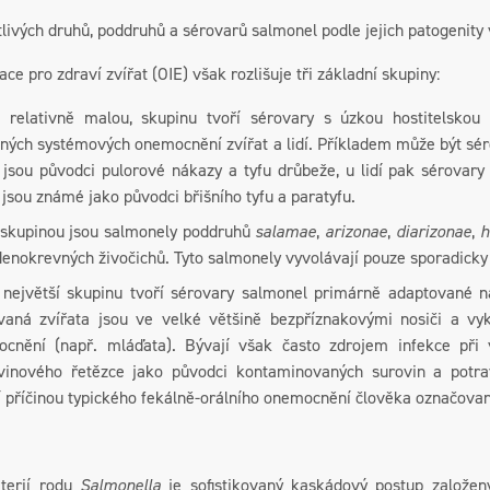
livých druhů, poddruhů a sérovarů salmonel podle jejich patogenity 
ce pro zdraví zvířat (OIE) však rozlišuje tři základní skupiny:
, relativně malou, skupinu tvoří sérovary s úzkou hostitelskou 
ných systémových onemocnění zvířat a lidí. Příkladem může být sé
 jsou původci pulorové nákazy a tyfu drůbeže, u lidí pak sérovar
 jsou známé jako původci břišního tyfu a paratyfu.
 skupinou jsou salmonely poddruhů
salamae
,
arizonae
,
diarizonae
,
h
denokrevných živočichů. Tyto salmonely vyvolávají pouze sporadicky 
, největší skupinu tvoří sérovary salmonel primárně adaptované na
ovaná zvířata jsou ve velké většině bezpříznakovými nosiči a vy
cnění (např. mláďata). Bývají však často zdrojem infekce při 
vinového řetězce jako původci kontaminovaných surovin a potra
í příčinou typického fekálně-orálního onemocnění člověka označova
kterií rodu
Salmonella
je sofistikovaný kaskádový postup založen