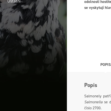
Ostatní
odolnosti hosti
se vyskytují hl
POPIS
Popis
Salmonely patř
Salmonella
se d
číslo 2700.