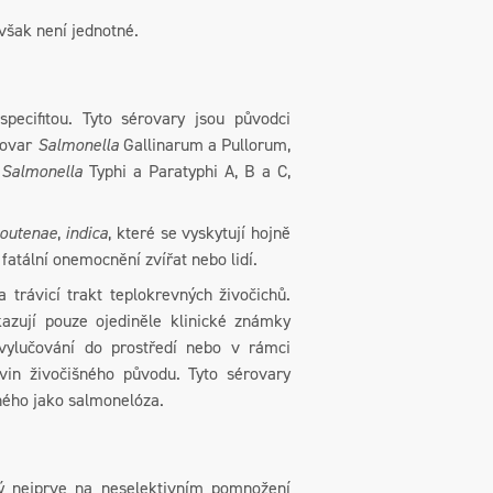
však není jednotné.
specifitou. Tyto sérovary jsou původci
rovar
Salmonella
Gallinarum a Pullorum,
y
Salmonella
Typhi a Paratyphi A, B a C,
outenae
,
indica
, které se vyskytují hojně
fatální onemocnění zvířat nebo lidí.
 trávicí trakt teplokrevných živočichů.
kazují pouze ojediněle klinické známky
vylučování do prostředí nebo v rámci
vin živočišného původu. Tyto sérovary
ného jako salmonelóza.
ý nejprve na neselektivním pomnožení