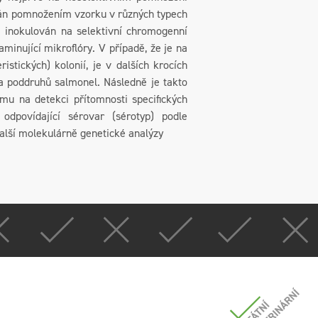
ván pomnožením vzorku v různých typech
le inokulován na selektivní chromogenní
inující mikroflóry. V případě, že je na
tických) kolonií, je v dalších krocích
 a poddruhů salmonel. Následně je takto
mu na detekci přítomnosti specifických
odpovídající sérovar (sérotyp) podle
alší molekulárně genetické analýzy