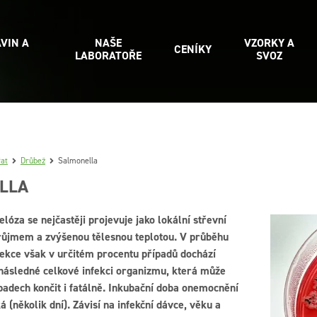
VIN A
NAŠE
VZORKY A
CENÍKY
LABORATOŘE
SVOZ
řat
Drůbež
Salmonella
LLA
lóza se nejčastěji projevuje jako lokální střevní
ůjmem a zvýšenou tělesnou teplotou. V průběhu
ekce však v určitém procentu případů dochází
 následné celkové infekci organizmu, která může
padech končit i fatálně. Inkubační doba onemocnění
á (několik dní). Závisí na infekční dávce, věku a