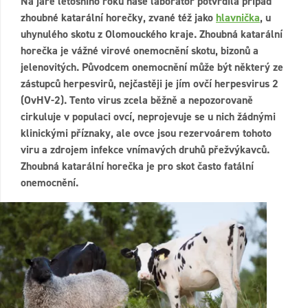
Na jaře letošního roku naše laboratoř potvrdila případ
zhoubné katarální horečky, zvané též jako
hlavnička
, u
uhynulého skotu z Olomouckého kraje. Zhoubná katarální
horečka je vážné virové onemocnění skotu, bizonů a
jelenovitých. Původcem onemocnění může být některý ze
zástupců herpesvirů, nejčastěji je jím ovčí herpesvirus 2
(OvHV-2). Tento virus zcela běžně a nepozorovaně
cirkuluje v populaci ovcí, neprojevuje se u nich žádnými
klinickými příznaky, ale ovce jsou rezervoárem tohoto
viru a zdrojem infekce vnímavých druhů přežvýkavců.
Zhoubná katarální horečka je pro skot často fatální
onemocnění.