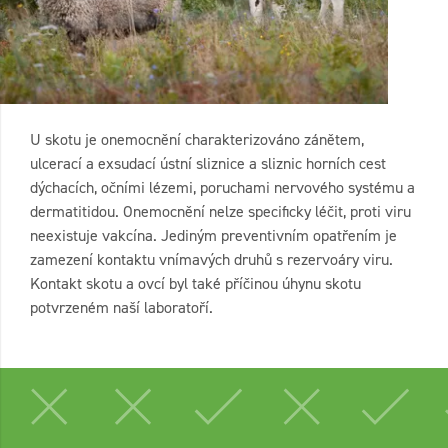
U skotu je onemocnění charakterizováno zánětem,
ulcerací a exsudací ústní sliznice a sliznic horních cest
dýchacích, očními lézemi, poruchami nervového systému a
dermatitidou. Onemocnění nelze specificky léčit, proti viru
neexistuje vakcína. Jediným preventivním opatřením je
zamezení kontaktu vnímavých druhů s rezervoáry viru.
Kontakt skotu a ovcí byl také příčinou úhynu skotu
potvrzeném naší laboratoří.