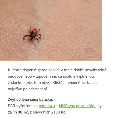
Klíšťata doporučujeme
zasílat
v malé dobře uzavíratelné
nádobce nebo v zipovém sáčku spolu s vyplněnou
žádankou (viz. foto níže). Klíště je vhodné zaslat co
nejdříve po odstranění.
Zvýhodněná cena balíčku:
PCR vyšetření na
boreliózu
+
klíšťovou encefalitidu
nyní
za
1700 Kč
, z původních 2100 Kč.