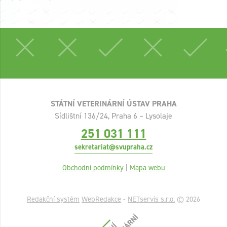
STÁTNÍ VETERINÁRNÍ ÚSTAV PRAHA
Sídlištní 136/24, Praha 6 – Lysolaje
251 031 111
sekretariat@svupraha.cz
Obchodní podmínky
|
Mapa webu
Redakční systém
WebRedakce
-
NETservis s.r.o.
© 2026