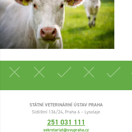
STÁTNÍ VETERINÁRNÍ ÚSTAV PRAHA
Sídlištní 136/24, Praha 6 – Lysolaje
251 031 111
sekretariat@svupraha.cz