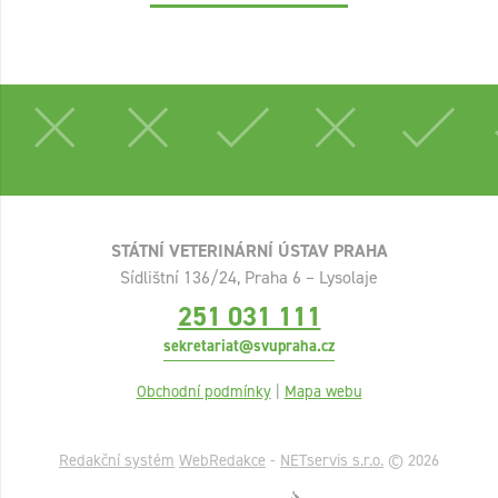
STÁTNÍ VETERINÁRNÍ ÚSTAV PRAHA
Sídlištní 136/24, Praha 6 – Lysolaje
251 031 111
sekretariat@svupraha.cz
Obchodní podmínky
|
Mapa webu
Redakční systém
WebRedakce
-
NETservis s.r.o.
© 2026