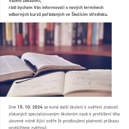
Vážení zákazníci,
rádi bychom Vás informovali o nových termínech
odborných kurzů pořádaných ve Školícím středisku.
Dne
15. 10. 2024
se koná další školení k ověření znalostí
získaných specializovaným školením osob k prohlížení těla
ulovené volně žijící zvěře (k prodloužení platnosti průkazu
prohlížitele zvěřiny).