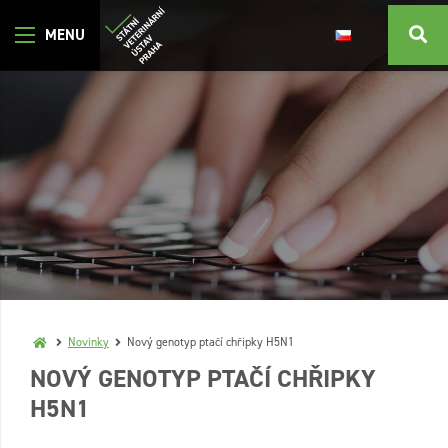
Novinky
Nový genotyp ptačí chřipky H5N1
NOVÝ GENOTYP PTAČÍ CHŘIPKY
H5N1