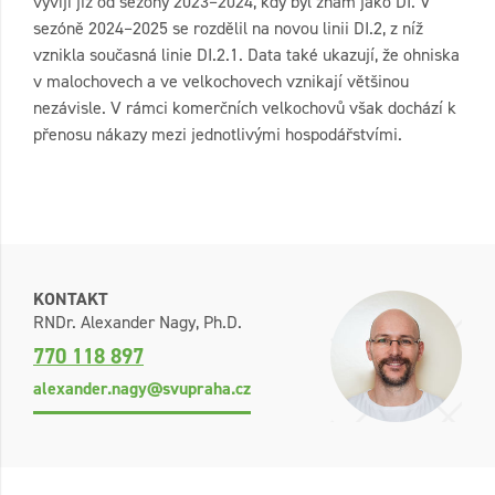
vyvíjí již od sezóny 2023–2024, kdy byl znám jako DI. V
sezóně 2024–2025 se rozdělil na novou linii DI.2, z níž
vznikla současná linie DI.2.1. Data také ukazují, že ohniska
v malochovech a ve velkochovech vznikají většinou
nezávisle. V rámci komerčních velkochovů však dochází k
přenosu nákazy mezi jednotlivými hospodářstvími.
KONTAKT
RNDr. Alexander Nagy, Ph.D.
770 118 897
alexander.nagy@svupraha.cz