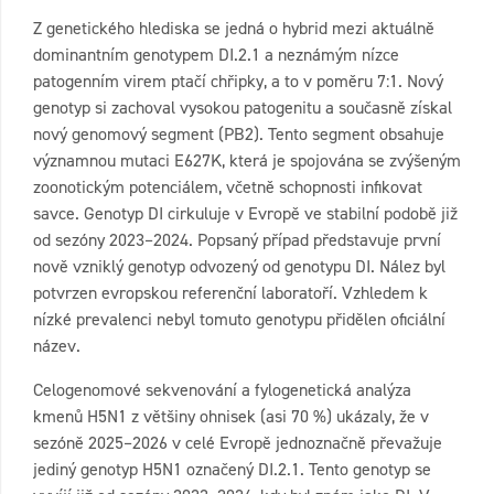
Z genetického hlediska se jedná o hybrid mezi aktuálně
dominantním genotypem DI.2.1 a neznámým nízce
patogenním virem ptačí chřipky, a to v poměru 7:1. Nový
genotyp si zachoval vysokou patogenitu a současně získal
nový genomový segment (PB2). Tento segment obsahuje
významnou mutaci E627K, která je spojována se zvýšeným
zoonotickým potenciálem, včetně schopnosti infikovat
savce. Genotyp DI cirkuluje v Evropě ve stabilní podobě již
od sezóny 2023–2024. Popsaný případ představuje první
nově vzniklý genotyp odvozený od genotypu DI. Nález byl
potvrzen evropskou referenční laboratoří. Vzhledem k
nízké prevalenci nebyl tomuto genotypu přidělen oficiální
název.
Celogenomové sekvenování a fylogenetická analýza
kmenů H5N1 z většiny ohnisek (asi 70 %) ukázaly, že v
sezóně 2025–2026 v celé Evropě jednoznačně převažuje
jediný genotyp H5N1 označený DI.2.1. Tento genotyp se