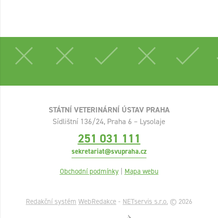
STÁTNÍ VETERINÁRNÍ ÚSTAV PRAHA
Sídlištní 136/24, Praha 6 – Lysolaje
251 031 111
sekretariat@svupraha.cz
Obchodní podmínky
|
Mapa webu
Redakční systém
WebRedakce
-
NETservis s.r.o.
© 2026