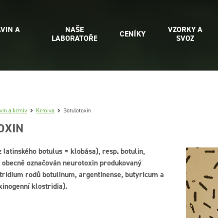
VIN A
NAŠE
VZORKY A
CENÍKY
LABORATOŘE
SVOZ
vin a krmiv
Krmiva
Botulotoxin
OXIN
z latinského botulus = klobása), resp. botulin,
e obecně označován neurotoxin produkovaný
tridium rodů botulinum, argentinense, butyricum a
xinogenní klostridia).