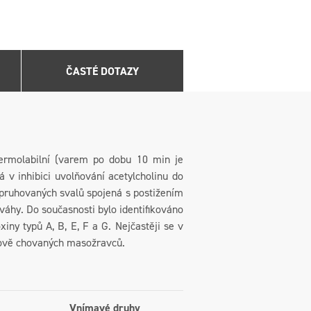
ČASTÉ DOTAZY
 termolabilní (varem po dobu 10 min je
 v inhibici uvolňování acetylcholinu do
ě pruhovaných svalů spojená s postižením
váhy. Do současnosti bylo identifikováno
ny typů A, B, E, F a G. Nejčastěji se v
rmově chovaných masožravců.
Vnímavé druhy