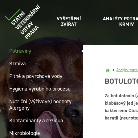
VYŠETŘENÍ
ANALÝZY POTRA
ZVÍŘAT
KRMIV
Potraviny
Krmiva
Analýzy potra
Pitné a povrchové vody
BOTULOT
Hygiena výrobního procesu
Za botulotoxin (
Nutriční (výživové) hodnoty,
klobásový jed j
Alergeny
bakteriemi Clos
baratii (neuroto
Kontaminanty a rezidua
Mikrobiologie