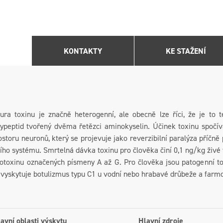
KONTAKTY
KE STAŽENÍ
tura toxinu je značně heterogenní, ale obecně lze říci, že je to
lypeptid tvořený dvěma řetězci aminokyselin. Účinek toxinu spočívá
storu neuronů, který se projevuje jako reverzibilní paralýza příčn
ho systému. Smrtelná dávka toxinu pro člověka činí 0,1 ng/kg živé 
otoxinu označených písmeny A až G. Pro člověka jsou patogenní toxi
 vyskytuje botulizmus typu C1 u vodní nebo hrabavé drůbeže a fa
avní oblasti výskytu
Hlavní zdroje