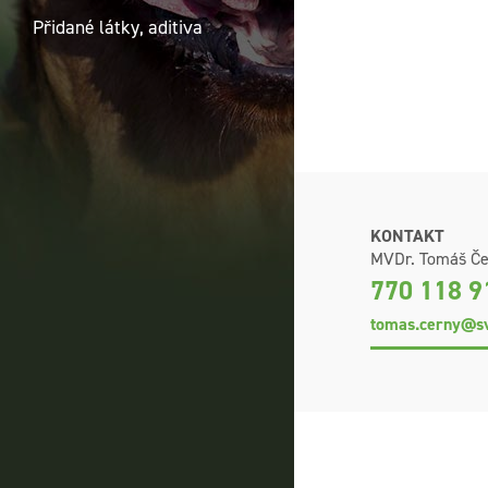
Přidané látky, aditiva
KONTAKT
MVDr. Tomáš Če
770 118 9
tomas.cerny@sv