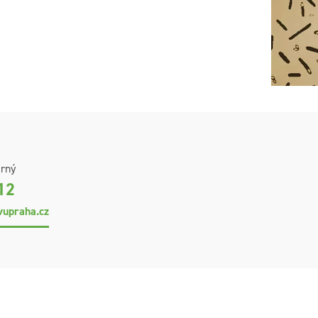
rný
12
upraha.cz