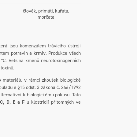
člověk, primáti, kuřata,
morčata
která jsou komenzálem trávicího ústrojí
antem potravin a krmiv. Produkce všech
0 °C. Většina kmenů neurotoxinogenních
 toxinů.
ateriálu v rámci zkoušek biologické
ouladu s §15 odst. 3 zákona č. 246/1992
alternativní k biologickému pokusu. Tato
 C, D, E a F
u klostridií přítomných ve