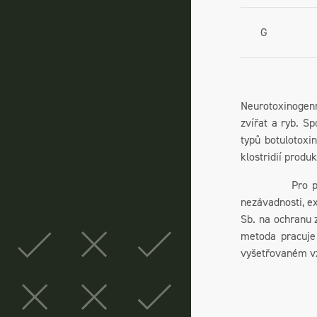
G
Neurotoxinogenn
zvířat a ryb. S
typů botulotoxi
klostridií produ
Pro preventivn
nezávadnosti, e
Sb. na ochranu z
metoda pracuje
vyšetřovaném v