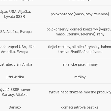
západ USA, Aljaška,
polokonzervy (maso, ryby, zelenina)
bývalá SSSR
polokonzervy, domácí konzervy (vepřo
SA, Aljaška, Evropa
maso, uzeniny, zelenina), rány
ada, západ USA, Jižní
tlející rostliny, alkalické rybníky, bahno
Amerika, Evropa
krmivo živočišného původu
ustrálie, Jižní Afrika
alkalické píce, mršiny
Jižní Afrika
mršiny
bývalá SSSR, sever
syrové nebo zkažené mořské produkt
Kanady, Aljaška
Dánsko
domácí játrová paštika