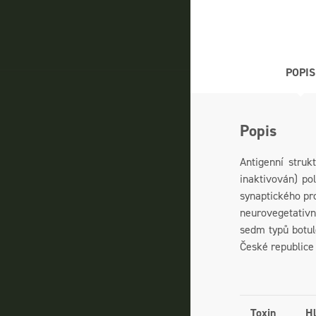
POPIS
Popis
Antigenní struk
inaktivován) po
synaptického pro
neurovegetativní
sedm typů botul
České republice
Toxin
Hl