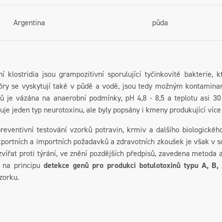
Argentina
půda
í klostridia jsou grampozitivní sporulující tyčinkovité bakterie, 
póry se vyskytují také v půdě a vodě, jsou tedy možným kontamin
nů je vázána na anaerobní podmínky, pH 4,8 - 8,5 a teplotu asi 3
kuje jeden typ neurotoxinu, ale byly popsány i kmeny produkující více
í testování vzorků potravin, krmiv a dalšího biologického m
xportních a importních požadavků a zdravotních zkoušek je však v s
vířat proti týrání, ve znění pozdějších předpisů, zavedena metoda 
 na principu
detekce genů pro produkci botulotoxinů typu A, B,
zorku.