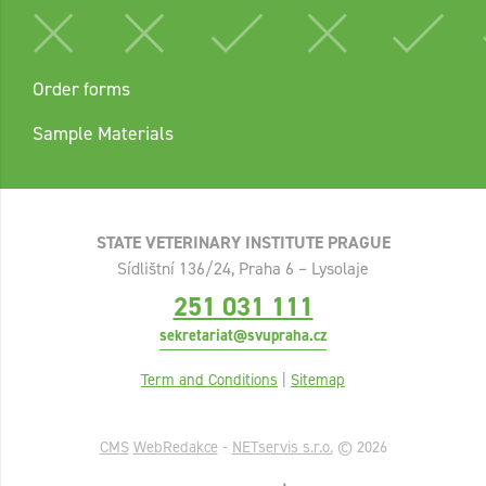
Order forms
Sample Materials
STATE VETERINARY INSTITUTE PRAGUE
Sídlištní 136/24, Praha 6 – Lysolaje
251 031 111
sekretariat@svupraha.cz
Term and Conditions
|
Sitemap
CMS
WebRedakce
-
NETservis s.r.o.
© 2026