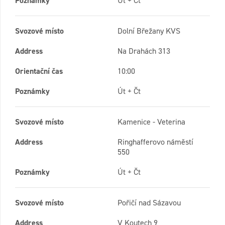
Poznámky
Út + Čt
Svozové místo
Dolní Břežany KVS
Address
Na Drahách 313
Orientační čas
10:00
Poznámky
Út + Čt
Svozové místo
Kamenice - Veterina
Address
Ringhafferovo náměstí
550
Poznámky
Út + Čt
Svozové místo
Pořičí nad Sázavou
Address
V Koutech 9