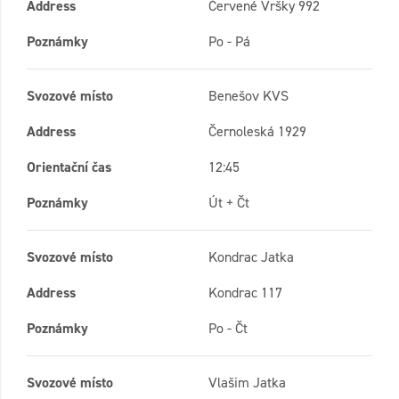
Address
Červené Vršky 992
Poznámky
Po - Pá
Svozové místo
Benešov KVS
Address
Černoleská 1929
Orientační čas
12:45
Poznámky
Út + Čt
Svozové místo
Kondrac Jatka
Address
Kondrac 117
Poznámky
Po - Čt
Svozové místo
Vlašim Jatka