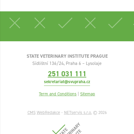
STATE VETERINARY INSTITUTE PRAGUE
Sídlištní 136/24, Praha 6 – Lysolaje
251 031 111
sekretariat@svupraha.cz
Term and Conditions
|
Sitemap
CMS
WebRedakce
-
NETservis s.r.o.
© 2026