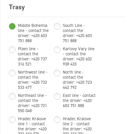
Trasy
Middle Bohemia
South Line -
line - contact the
contact the
driver: +420 603
driver: +420 603
751 888
751 888
Plzen line -
Karlovy Vary line
contact the
- contact the
driver: +420 737
driver: +420 602
316 521
938 433
Northwest line -
North line -
contact the
contact the
driver: +420 732
driver: +420 723
533 477
442 792
Northeast line -
East line - contact
contact the
the driver: +420
driver: +420 721
603 751 888
550 048
Hradec Kralove
Hradec Kralove
line 1 - contact
line 2 - contact
the driver: +420
the driver: +420
773 333 775
773 333 774