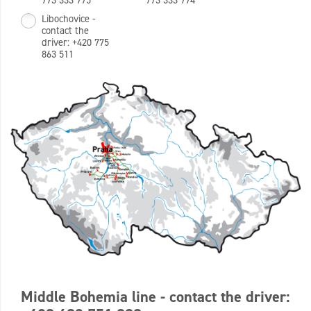
Libochovice -
contact the
driver: +420 775
863 511
Middle Bohemia line - contact the driver: