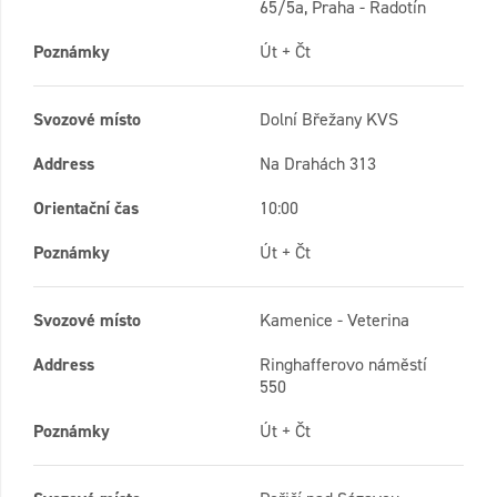
65/5a, Praha - Radotín
Poznámky
Út + Čt
Svozové místo
Dolní Břežany KVS
Address
Na Drahách 313
Orientační čas
10:00
Poznámky
Út + Čt
Svozové místo
Kamenice - Veterina
Address
Ringhafferovo náměstí
550
Poznámky
Út + Čt