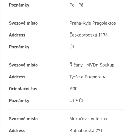
Poznámky
Po - Pá
Svozové místo
Praha-Kyje Pragolaktos
Address
Českobrodská 1174
Poznámky
Út
Svozové místo
Říčany - MVDr. Soukup
Address
Tyrše a Fügnera 4
Orientační čas
9:30
Poznámky
Út + Čt
Svozové místo
Mukařov - Veterina
Address
Kutnohorská 271