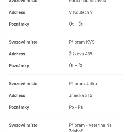
Svozové místo
Pořičí nad Sázavou
Address
V Koutech 9
Poznámky
Út + Čt
Svozové místo
Příbram KVS
Address
Žižkova 489
Poznámky
Út + Čt
Svozové místo
Příbram Jatka
Address
Jínecká 315
Poznámky
Po - Pá
Svozové místo
Příbram - Veterina Na
Zdaboři