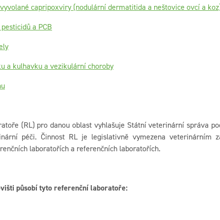
yvolané capripoxviry (nodulární dermatitida a neštovice ovcí a koz
 pesticidů a PCB
ely
ku a kulhavku a vezikulární choroby
nu
atoře (RL) pro danou oblast vyhlašuje Státní veterinární správa pod
inární péči. Činnost RL je legislativně vymezena veterinárním
renčních laboratořích a referenčních laboratořích.
išti působí tyto referenční laboratoře: