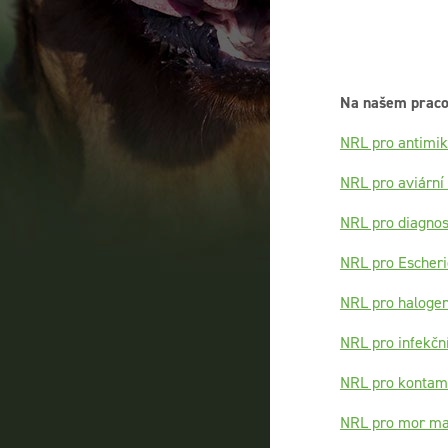
Na našem pracov
NRL pro antimikr
NRL pro aviární
NRL pro diagnost
NRL pro Escheric
NRL pro halogeno
NRL pro infekčn
NRL pro kontamin
NRL pro mor ma