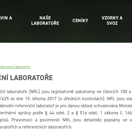
VIN A
NAŠE
VZORKY A
CENÍKY
LABORATOŘE
SVOZ
eferenční laboratoře
ČNÍ LABORATOŘE
ční laboratoře (NRL) jsou legislativně zakotveny ve článcích 100 
625 ze dne 15. března 2017 (o úředních kontrolách). NRL jsou sta
 Národní referenční laboratoř je pro danou oblast schvalována Mini
terinární správy podle § 44 odst. 2 a § 51a odst. 1 zákona č. 166
dpisů. Pravomoci a povinnosti NRL jsou detailněji popsány ve 
oratořích a referenčních laboratořích.