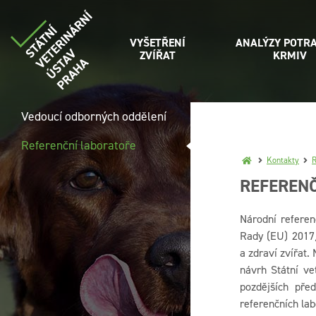
VYŠETŘENÍ
ANALÝZY POTRA
ZVÍŘAT
KRMIV
Vedoucí odborných oddělení
Referenční laboratoře
Kontakty
R
REFEREN
Národní referen
Rady (EU) 2017/
a zdraví zvířat.
návrh Státní ve
pozdějších pře
referenčních lab