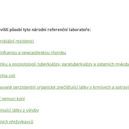
išti působí tyto národní referenční laboratoře:
obiální rezistenci
 influenzu a newcastleskou chorobu
iku a epizootologii tuberkulózy, paratuberkulózy a ostatních mykob
hia coli
vané perzistentní organické znečišťující látky v krmivech a potrav
í nemoci koní
ující látky z výroby
lých přežvýkavců