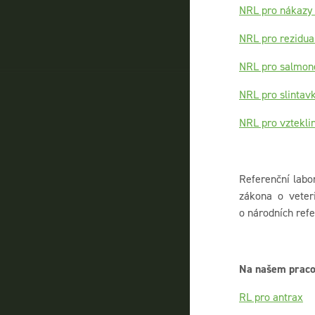
NRL pro nákazy v
NRL pro rezidua
NRL pro salmon
NRL pro slintav
NRL pro vztekli
Referenční labor
zákona o veter
o národních refe
Na našem pracov
RL pro antrax