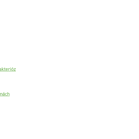
akterióz
inách