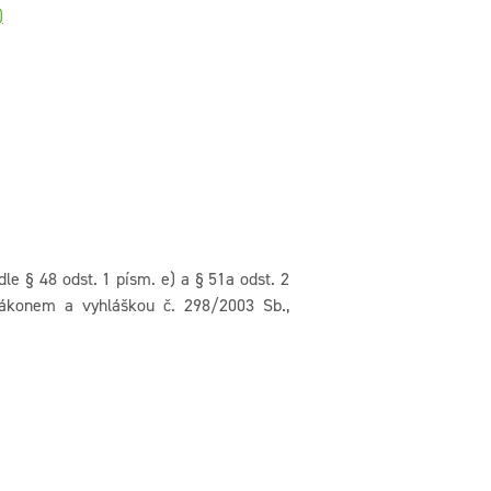
)
le § 48 odst. 1 písm. e) a § 51a odst. 2
 zákonem a vyhláškou č. 298/2003 Sb.,